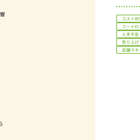
出
影響
コスト対
フードロ
人手不足
売り上げ
店舗マネ
ら