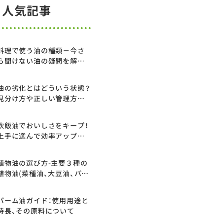
人気記事
料理で使う油の種類－今さ
ら聞けない油の疑問を解説
します
油の劣化とはどういう状態？
見分け方や正しい管理方法
についてわかりやすく解説
炊飯油でおいしさをキープ！
上手に選んで効率アップを
実現
植物油の選び方-主要３種の
植物油(菜種油、大豆油、パー
ム油)の特長-
パーム油ガイド：使用用途と
特長、その原料について