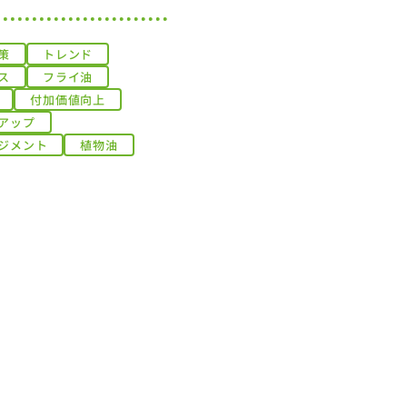
策
トレンド
ス
フライ油
付加価値向上
アップ
ジメント
植物油