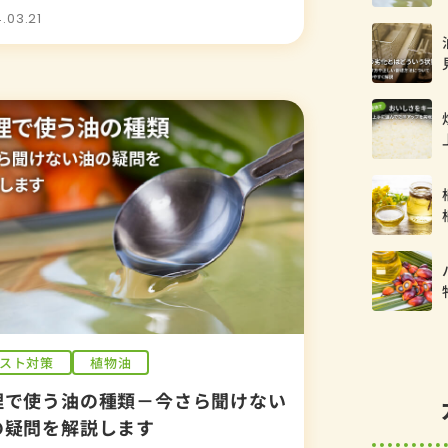
.03.21
スト対策
植物油
理で使う油の種類－今さら聞けない
の疑問を解説します