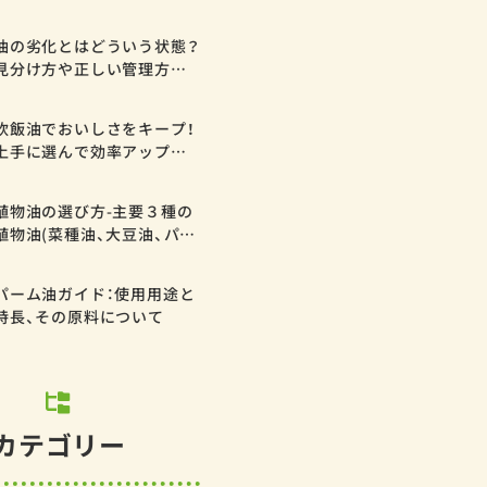
します
油の劣化とはどういう状態？
見分け方や正しい管理方法
についてわかりやすく解説
炊飯油でおいしさをキープ！
上手に選んで効率アップを
実現
植物油の選び方-主要３種の
植物油(菜種油、大豆油、パー
ム油)の特長-
パーム油ガイド：使用用途と
特長、その原料について
カテゴリー