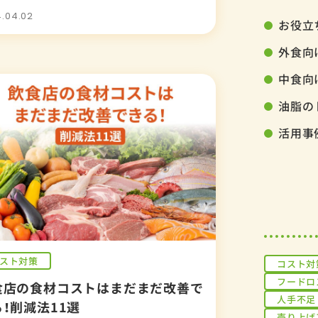
.04.02
お役立
外食向
中食向
油脂の
活用事
スト対策
コスト対
フードロ
食店の食材コストはまだまだ改善で
人手不足
！削減法11選
売り上げ