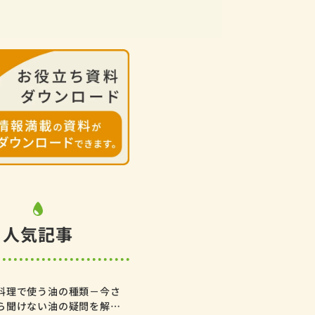
人気記事
料理で使う油の種類－今さ
ら聞けない油の疑問を解説