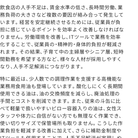
飲食店の人手不足は、賃金水準の低さ、長時間労働、業
務負荷の大きさなど複数の要因が絡み合って発生して
います。経営を安定継続させるためには、従業員が負
担に感じているポイントを効率よく改善しなければな
りません。労働環境を改善し、ITツールで業務を効率
化することで、従業員の・精神的・身体的負担が軽減さ
れます。その結果、子育て中の主婦層やシニア層、短時
間勤務を希望する方など、様々な人材が採用しやすく
なり、人手不足解消につながります。
特に最近は、少人数での調理作業を支援する高機能な
業務用食用油も登場しています。酸化しにくく長期間
使用できる油は、油の交換頻度を減らし、廃油処理の
手間とコストを削減できます。また、従来の斗缶に比
べて軽量で扱いやすいピロー容器入りの油は、女性ス
タッフや体力に自信がない方でも無理なく作業でき、
使い切りサイズで保管場所も取りません。こうした作
業負担を軽減する改善に加えて、さらに補助金制度や
ITツールも併用することで、人手不足解消が実現しや