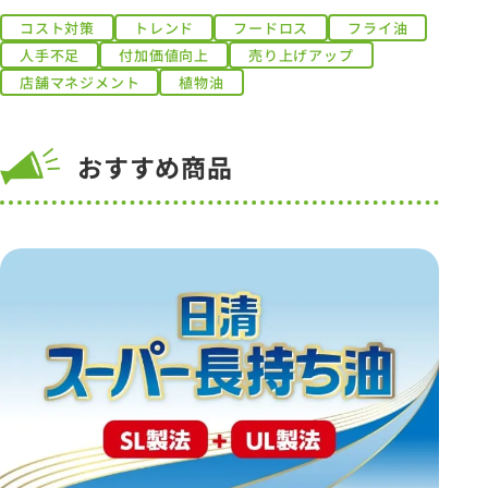
コスト対策
トレンド
フードロス
フライ油
人手不足
付加価値向上
売り上げアップ
店舗マネジメント
植物油
おすすめ商品