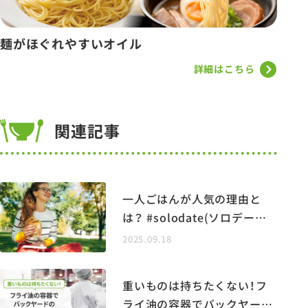
麺がほぐれやすいオイル
詳細はこちら
関連記事
一人ごはんが人気の理由と
は？ #solodate(ソロデート)
が映す今どきの価値観
2025.09.18
重いものは持ちたくない！フ
ライ油の容器でバックヤード