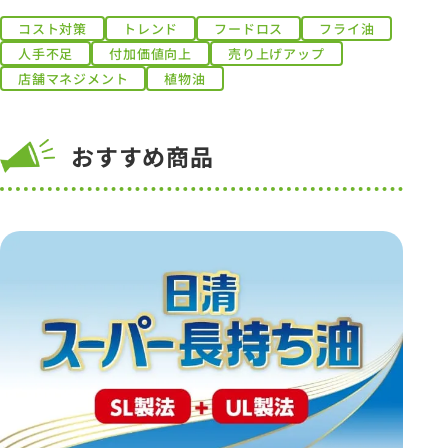
コスト対策
トレンド
フードロス
フライ油
人手不足
付加価値向上
売り上げアップ
店舗マネジメント
植物油
おすすめ商品