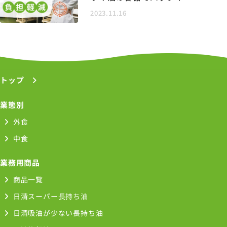
の負担軽減
2023.11.16
トップ
業態別
外食
中食
業務用商品
商品一覧
日清スーパー長持ち油
日清吸油が少ない長持ち油