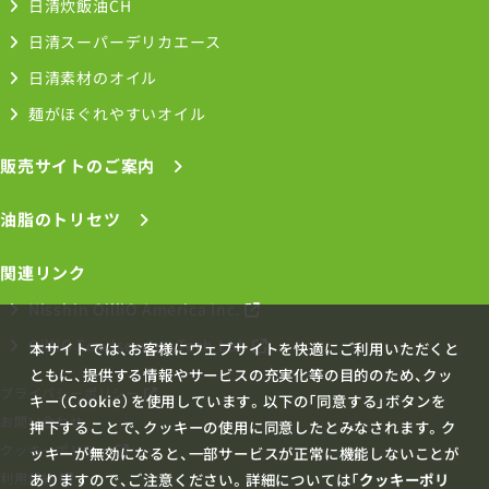
日清炊飯油CH
日清スーパーデリカエース
日清素材のオイル
麺がほぐれやすいオイル
販売サイトのご案内
油脂のトリセツ
関連リンク
Nisshin OilliO America Inc.
OilliO Foodservice Tech Lab
本サイトでは、お客様にウェブサイトを快適にご利用いただくと
ともに、提供する情報やサービスの充実化等の目的のため、クッ
プライバシーポリシー
キー（Cookie）を使用しています。以下の「同意する」ボタンを
お問い合わせ
押下することで、クッキーの使用に同意したとみなされます。ク
クッキーポリシー
ッキーが無効になると、一部サービスが正常に機能しないことが
ありますので、ご注意ください。詳細については「
クッキーポリ
利用規約