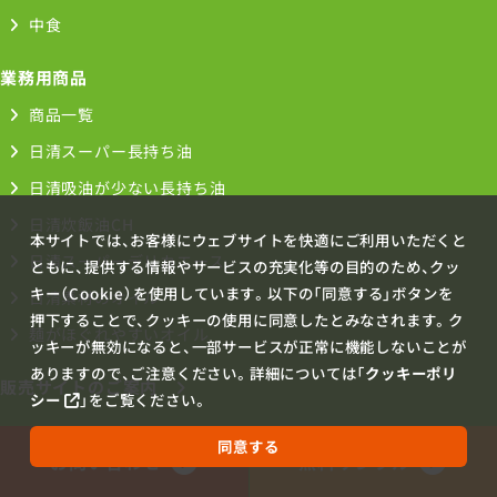
中食
業務用商品
商品一覧
日清スーパー長持ち油
日清吸油が少ない長持ち油
日清炊飯油CH
本サイトでは、お客様にウェブサイトを快適にご利用いただくと
日清スーパーデリカエース
ともに、提供する情報やサービスの充実化等の目的のため、クッ
キー（Cookie）を使用しています。以下の「同意する」ボタンを
日清素材のオイル
押下することで、クッキーの使用に同意したとみなされます。ク
麺がほぐれやすいオイル
ッキーが無効になると、一部サービスが正常に機能しないことが
ありますので、ご注意ください。詳細については「
クッキーポリ
販売サイトのご案内
シー
」をご覧ください。
油脂のトリセツ
同意する
お問い合わせ
無料サンプル
関連リンク