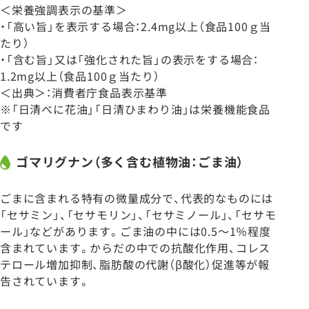
＜栄養強調表示の基準＞
・「高い旨」を表示する場合：2.4mg以上（食品100ｇ当
たり）
・「含む旨」又は「強化された旨」の表示をする場合：
1.2mg以上（食品100ｇ当たり）
＜出典＞：消費者庁食品表示基準
※「日清べに花油」「日清ひまわり油」は栄養機能食品
です
ゴマリグナン（多く含む植物油：ごま油）
ごまに含まれる特有の微量成分で、代表的なものには
「セサミン」、「セサモリン」、「セサミノール」、「セサモ
ール」などがあります。ごま油の中には0.5～1％程度
含まれています。からだの中での抗酸化作用、コレス
テロール増加抑制、脂肪酸の代謝（β酸化）促進等が報
告されています。