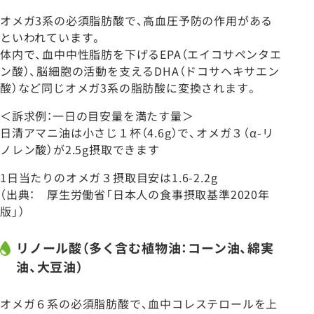
オメガ3系の必須脂肪酸で、高血圧予防の作用がある
といわれています。
体内で、血中中性脂肪を下げるEPA（エイコサペンタエ
ン酸）、脳細胞の活動を支えるDHA（ドコサヘキサエン
酸）など同じオメガ3系の脂肪酸に変換されます。
＜訴求例：一日の目安量を満たす量＞
日清アマニ油は小さじ１杯（4.6g）で、オメガ３（α-リ
ノレン酸）が2.5g摂取できます
1日当たりのオメガ３摂取目安は1.6-2.2g
（出典： 厚生労働省「日本人の食事摂取基準2020年
版」）
リノール酸（多く含む植物油：コーン油、綿実
油、大豆油）
オメガ６系の必須脂肪酸で、血中コレステロールを上