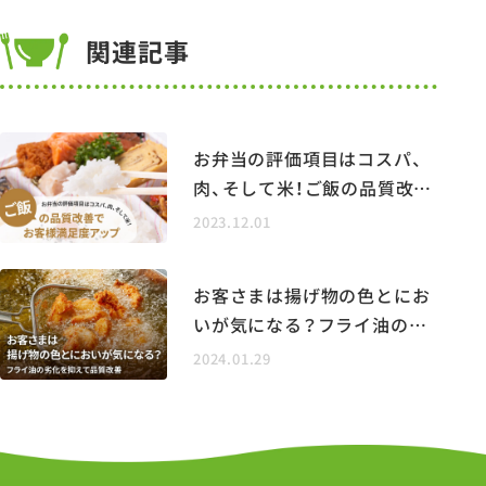
関連記事
お弁当の評価項目はコスパ、
肉、そして米！ご飯の品質改善
でお客様満足度アップ
2023.12.01
お客さまは揚げ物の色とにお
いが気になる？フライ油の劣
化を抑えて品質改善
2024.01.29