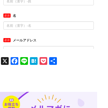
X
Facebook
Line
Hatena
Pocket
共
有