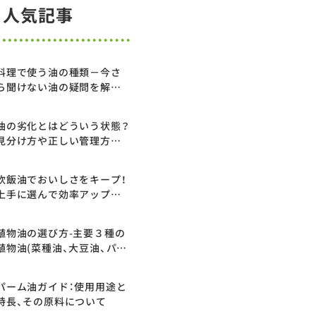
人気記事
料理で使う油の種類－今さ
ら聞けない油の疑問を解説
します
油の劣化とはどういう状態？
見分け方や正しい管理方法
についてわかりやすく解説
炊飯油でおいしさをキープ！
上手に選んで効率アップを
実現
植物油の選び方-主要３種の
植物油(菜種油、大豆油、パー
ム油)の特長-
パーム油ガイド：使用用途と
特長、その原料について