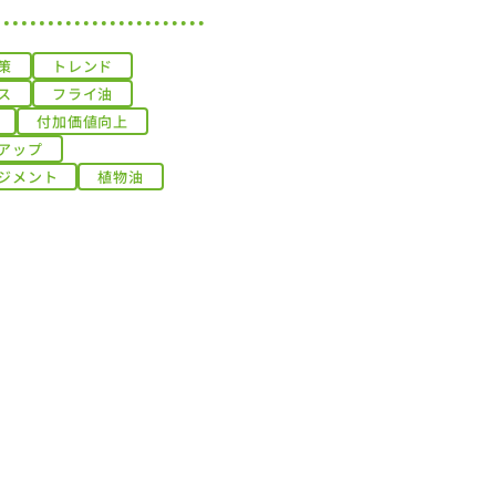
策
トレンド
ス
フライ油
付加価値向上
アップ
ジメント
植物油