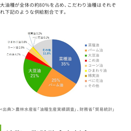
大油種が全体の約80%を占め、こだわり油種はそれぞ
れ下記のような供給割合です。
<出典＞農林水産省「油糧生産実績調査」、財務省「貿易統計」