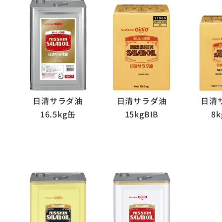
日清サラダ油
日清サラダ油
日清
16.5kg缶
15kgBIB
8k