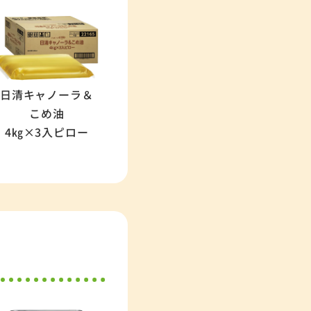
日清キャノーラ＆
こめ油
4㎏×3入ピロー