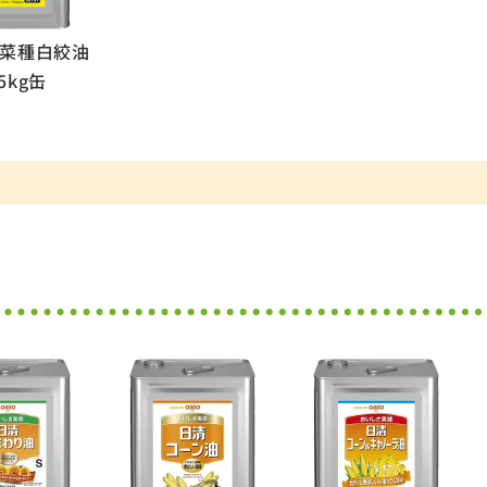
菜種白絞油
.5kg缶