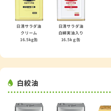
日清サラダ油
日清サラダ油
クリーム
白綿実油入り
16.5kg缶
16.5kｇ缶
白絞油