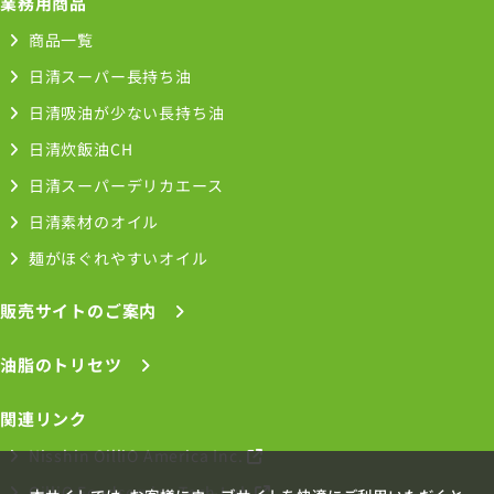
業務用商品
商品一覧
日清スーパー長持ち油
日清吸油が少ない長持ち油
日清炊飯油CH
日清スーパーデリカエース
日清素材のオイル
麺がほぐれやすいオイル
販売サイトのご案内
油脂のトリセツ
関連リンク
Nisshin OilliO America Inc.
OilliO Foodservice Tech Lab