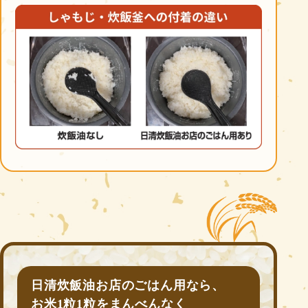
日清炊飯油
お店のごはん用なら、
お米1粒1粒を
まんべんなく