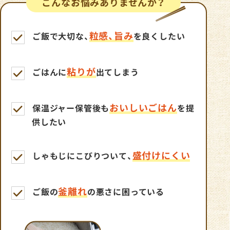
こんなお悩みありませんか？
粒感、旨み
ご飯で大切な、
を良くしたい
粘りが
ごはんに
出てしまう
おいしいごはん
保温ジャー保管後も
を提
供したい
盛付けにくい
しゃもじにこびりついて、
釜離れ
ご飯の
の悪さに困っている