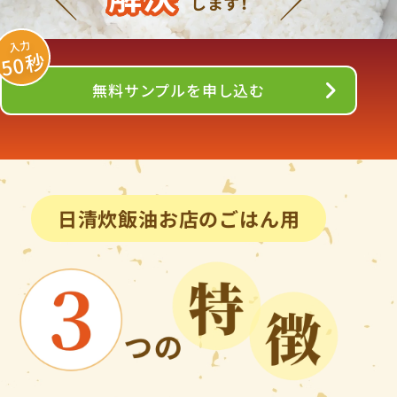
します！
入力
50秒
無料サンプルを申し込む
日清炊飯油お店のごはん用